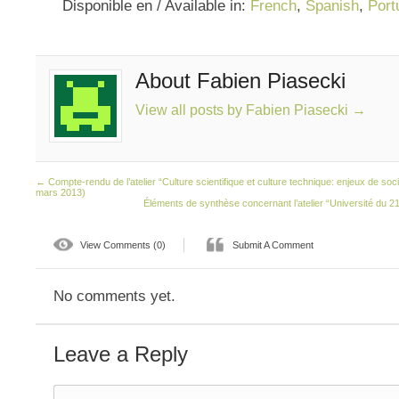
Disponible en / Available in:
French
,
Spanish
,
Port
About Fabien Piasecki
View all posts by Fabien Piasecki
→
←
Compte-rendu de l’atelier “Culture scientifique et culture technique: enjeux de soc
mars 2013)
Éléments de synthèse concernant l’atelier “Université du 2
View Comments (0)
Submit A Comment
No comments yet.
Leave a Reply