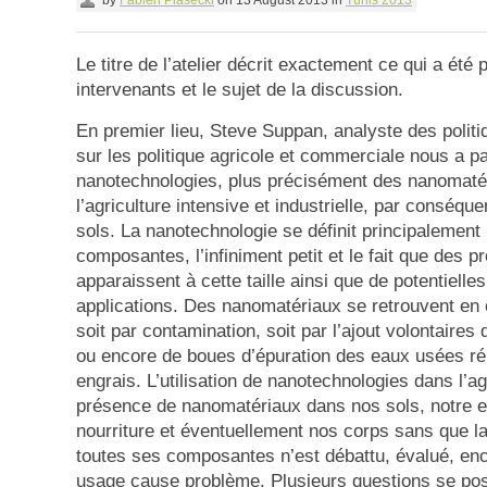
by
Fabien Piasecki
on
13 August 2013
in
Tunis 2013
Le titre de l’atelier décrit exactement ce qui a été 
intervenants et le sujet de la discussion.
En premier lieu, Steve Suppan, analyste des politiq
sur les politique agricole et commerciale nous a p
nanotechnologies, plus précisément des nanomatér
l’agriculture intensive et industrielle, par conséque
sols. La nanotechnologie se définit principalement p
composantes, l’infiniment petit et le fait que des p
apparaissent à cette taille ainsi que de potentielle
applications. Des nanomatériaux se retrouvent en e
soit par contamination, soit par l’ajout volontaires 
ou encore de boues d’épuration des eaux usées r
engrais. L’utilisation de nanotechnologies dans l’agr
présence de nanomatériaux dans nos sols, notre e
nourriture et éventuellement nos corps sans que l
toutes ses composantes n’est débattu, évalué, enc
usage cause problème. Plusieurs questions se pos